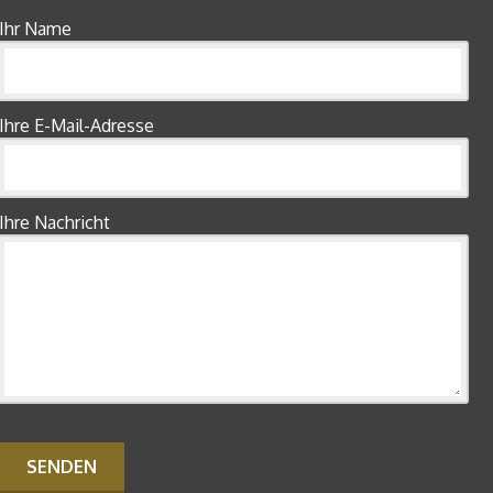
Ihr Name
Ihre E-Mail-Adresse
Ihre Nachricht
Bitte lasse dieses Feld leer.
Bitte lasse dieses Feld leer.