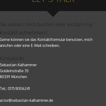
Sie wollen mich buchen oder einfach nur
Kontakt aufnehmen?
Gerne können sie das Kontaktformular benutzen, mich
anrufen oder eine E-Mail schreiben.
Kontaktinfo
Sebastian Kalhammer
Guldeinstraße 35
80339 München
Tel.: 0171/8306241
actor@
sebastian-kalhammer.de